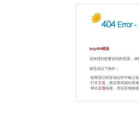
http404错误
没有找到您要访问的页面，请检
请尝试以下操作：
·如果您已经在地址栏中输入
·打开
主页
，然后查找指向您感
·单击
后退
链接，尝试其他链接