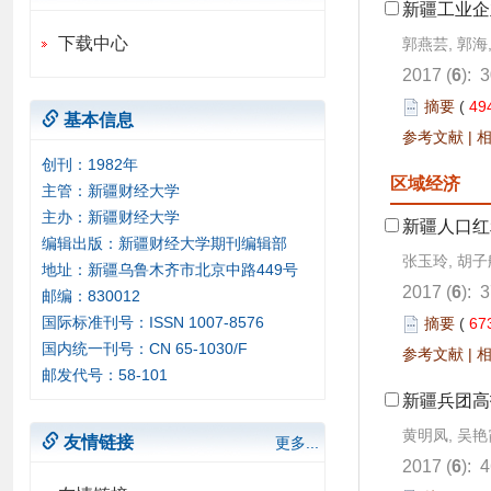
新疆工业企
下载中心
郭燕芸, 郭海
2017 (
6
): 
摘要
(
49
基本信息
参考文献
|
创刊：1982年
区域经济
主管：新疆财经大学
主办：新疆财经大学
新疆人口红
编辑出版：新疆财经大学期刊编辑部
张玉玲, 胡子
地址：新疆乌鲁木齐市北京中路449号
2017 (
6
): 
邮编：830012
国际标准刊号：ISSN 1007-8576
摘要
(
67
国内统一刊号：CN 65-1030/F
参考文献
|
邮发代号：58-101
新疆兵团高
黄明凤, 吴艳
友情链接
更多...
2017 (
6
): 