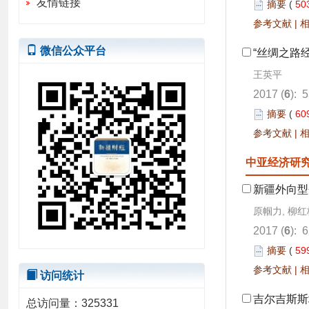
友情链接
摘要
(
50
参考文献
|
微信公众平台
“丝绸之路
王英平
2017 (
6
): 
摘要
(
60
参考文献
|
中亚经济研
新疆外向型
原帼力, 柳红
2017 (
6
): 
摘要
(
59
参考文献
|
访问统计
吉尔吉斯斯
总访问量：
325331