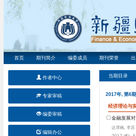
首页
期刊简介
编委成员
期刊荣誉
出
当期目录
作者中心
2017年, 第6
专家审稿
经济理论与
编委审稿
金融发展对
达潭枫, 李苏
编辑办公