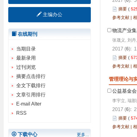
2017 (
6
): 
摘要
(
52
主编办公
参考文献
|
物流产业集
在线期刊
张晟义, 刘丹
当期目录
2017 (
6
): 
摘要
(
57
最新录用
参考文献
|
过刊浏览
摘要点击排行
管理理论与
全文下载排行
公益基金会
文章引用排行
李宇立, 瑞那
E-mail Alter
2017 (
6
): 
RSS
摘要
(
57
参考文献
|
下载中心
更多...