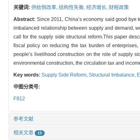
关键词:
供给侧改革,
结构性失衡,
经济增长,
财税政策
Abstract:
Since 2011, China’s economy said good bye to
imbalanced relationship between supply and demand, we
call for the supply side structural reform.This paper desc
fiscal policy on reducing the tax burden of enterprises
people’s livelihood construction on the role of supply 
environmental construction, the circulation tax and income
Key words:
Supply Side Reform,
Structural Imbalance,
E
中图分类号:
F812
参考文献
相关文章
15