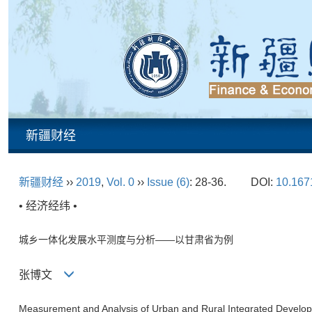
新疆财经
新疆财经
››
2019
,
Vol. 0
››
Issue (6)
: 28-36.
DOI:
10.1671
• 经济经纬 •
城乡一体化发展水平测度与分析——以甘肃省为例
张博文
Measurement and Analysis of Urban and Rural Integrated Devel