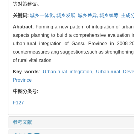
等对策建议。
关键词:
城乡一体化,
城乡发展,
城乡差异,
城乡统筹,
主成
Abstract:
Forming a new pattern of integration of urban
aspects planning to build a comprehensive evaluation in
urban-rural integration of Gansu Province in 2008-
countermeasures ang suggestions,such as strengthening t
of rural vitalization.
Key words:
Urban-rural integration,
Urban-rural Dev
Province
中图分类号:
F127
参考文献