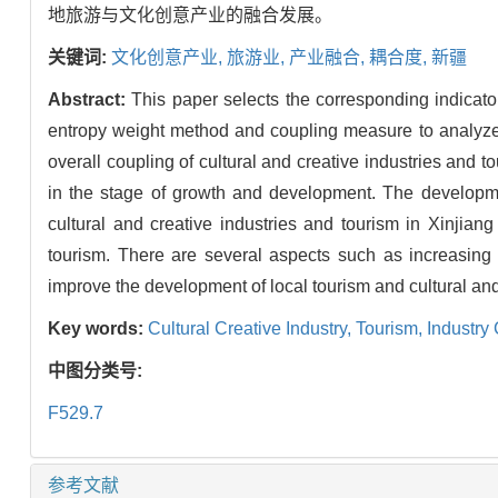
地旅游与文化创意产业的融合发展。
关键词:
文化创意产业,
旅游业,
产业融合,
耦合度,
新疆
Abstract:
This paper selects the corresponding indicato
entropy weight method and coupling measure to analyze t
overall coupling of cultural and creative industries and 
in the stage of growth and development. The development
cultural and creative industries and tourism in Xinjian
tourism. There are several aspects such as increasing 
improve the development of local tourism and cultural and
Key words:
Cultural Creative Industry,
Tourism,
Industry
中图分类号:
F529.7
参考文献