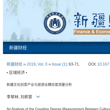
新疆财经
新疆财经
››
2019
,
Vol. 0
››
Issue (1)
: 63-71.
DOI:
10.1671
• 区域经济 •
新疆文化创意产业与旅游业耦合度测量分析
李翠林, 刘菥雯
An Analysis of the Coupling Degree Measurement Between Cultural 