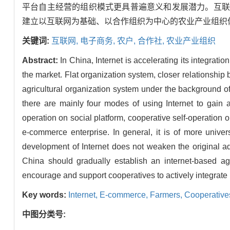
平台自主经营的组织模式更具普遍意义和发展潜力。互联
建立以互联网为基础、以合作组织为中心的农业产业组织
关键词:
互联网,
电子商务,
农户,
合作社,
农业产业组织
Abstract:
In China, Internet is accelerating its integrat
the market. Flat organization system, closer relationship
agricultural organization system under the background of I
there are mainly four modes of using Internet to gain 
operation on social platform, cooperative self-operation
e-commerce enterprise. In general, it is of more unive
development of Internet does not weaken the original adv
China should gradually establish an internet-based ag
encourage and support cooperatives to actively integrate 
Key words:
Internet,
E-commerce,
Farmers,
Cooperative
中图分类号: