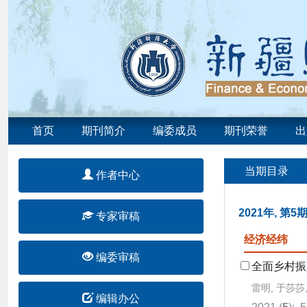
首页
期刊简介
编委成员
期刊荣誉
出
当期目录
作者中心
2021年, 第5
专家审稿
经济经纬
编委审稿
全面乡村振
雷明, 于莎莎
编辑办公