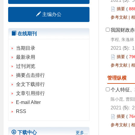
2021 (
5
): 
摘要
(
88
主编办公
参考文献
|
我国财政赤
在线期刊
李程, 朱逸林
当期目录
2021 (
5
): 
摘要
(
79
最新录用
参考文献
|
过刊浏览
摘要点击排行
管理纵横
全文下载排行
个人特征、
文章引用排行
陈小昆, 曹阳
E-mail Alter
2021 (
5
): 
RSS
摘要
(
76
参考文献
|
下载中心
更多...