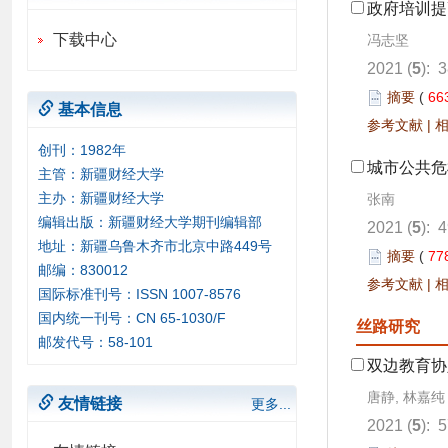
政府培训提
下载中心
冯志坚
2021 (
5
): 
摘要
(
66
基本信息
参考文献
|
创刊：1982年
城市公共危
主管：新疆财经大学
主办：新疆财经大学
张南
编辑出版：新疆财经大学期刊编辑部
2021 (
5
): 
地址：新疆乌鲁木齐市北京中路449号
摘要
(
77
邮编：830012
参考文献
|
国际标准刊号：ISSN 1007-8576
国内统一刊号：CN 65-1030/F
丝路研究
邮发代号：58-101
双边教育协
唐静, 林嘉纯
友情链接
更多...
2021 (
5
): 