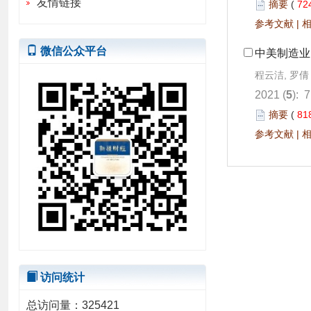
友情链接
摘要
(
72
参考文献
|
微信公众平台
中美制造业
程云洁, 罗倩
2021 (
5
): 
摘要
(
81
参考文献
|
访问统计
总访问量：
325421