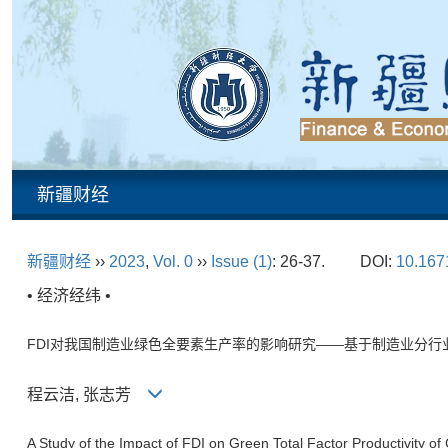
新疆财经
新疆财经
››
2023
,
Vol. 0
››
Issue (1)
: 26-37.
DOI:
10.1671
• 经济经纬 •
FDI对我国制造业绿色全要素生产率的影响研究——基于制造业分行
程云洁, 张志芳
A Study of the Impact of FDI on Green Total Factor Productivity o