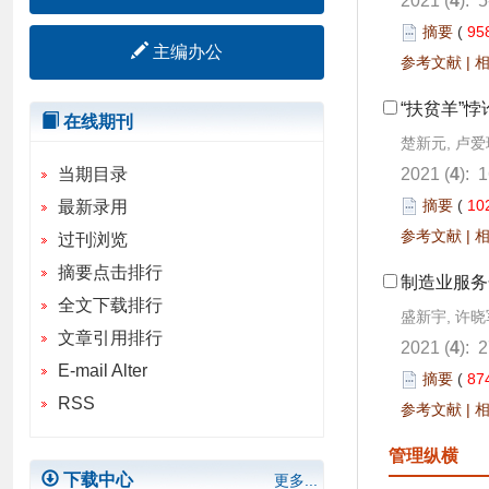
2021 (
4
): 
摘要
(
95
主编办公
参考文献
|
“扶贫羊”
在线期刊
楚新元, 卢爱
当期目录
2021 (
4
): 
摘要
(
10
最新录用
参考文献
|
过刊浏览
摘要点击排行
制造业服务
全文下载排行
盛新宇, 许晓
文章引用排行
2021 (
4
): 
E-mail Alter
摘要
(
87
RSS
参考文献
|
管理纵横
下载中心
更多...