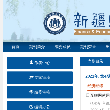
首页
期刊简介
编委成员
期刊荣誉
出
当期目录
作者中心
2021年, 第4
专家审稿
经济经纬
编委审稿
互联网使用
张永奇, 单德
编辑办公