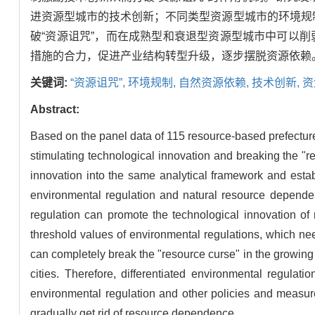
进资源型城市的技术创新；不同类型资源型城市的环境规
破“资源诅咒”，而在成熟型和衰退型资源型城市中可以
措施的合力，促进产业结构转型升级，逐步摆脱资源依赖
关键词:
“资源诅咒”,
环境规制,
自然资源依赖,
技术创新,
资
Abstract:
Based on the panel data of 115 resource-based prefecture
stimulating technological innovation and breaking the "
innovation into the same analytical framework and esta
environmental regulation and natural resource dependenc
regulation can promote the technological innovation of 
threshold values of environmental regulations, which nee
can completely break the "resource curse" in the growing
cities. Therefore, differentiated environmental regula
environmental regulation and other policies and measure
gradually get rid of resource dependence.