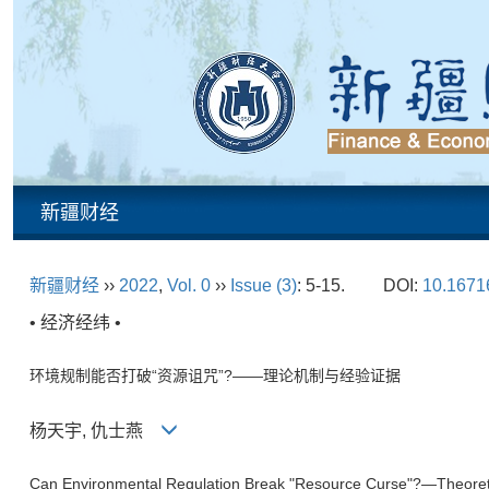
新疆财经
新疆财经
››
2022
,
Vol. 0
››
Issue (3)
: 5-15.
DOI:
10.16716
• 经济经纬 •
环境规制能否打破“资源诅咒”?——理论机制与经验证据
杨天宇, 仇士燕
Can Environmental Regulation Break "Resource Curse"?—Theoret