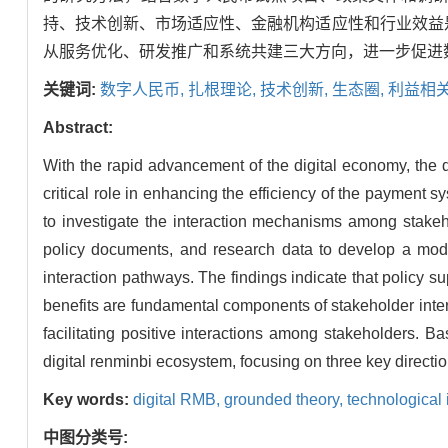
持、技术创新、市场适应性、金融机构适应性和行业效益
从服务优化、研发推广和系统共建三大方向，进一步促进
关键词:
数字人民币,
扎根理论,
技术创新,
生态圈,
利益相关
Abstract:
With the rapid advancement of the digital economy, the d
critical role in enhancing the efficiency of the payment 
to investigate the interaction mechanisms among stakeho
policy documents, and research data to develop a model
interaction pathways. The findings indicate that policy sup
benefits are fundamental components of stakeholder inter
facilitating positive interactions among stakeholders. B
digital renminbi ecosystem, focusing on three key directi
Key words:
digital RMB,
grounded theory,
technological
中图分类号: