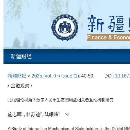
新疆财经
新疆财经
››
2025
,
Vol. 0
››
Issue (1)
: 40-50.
DOI:
10.1671
• 金融观察 •
扎根理论视角下数字人民币生态圈利益相关者互动机制研究
1
2
3
施志晖
, 杜苏迪
, 陆岷峰
A Study of Interaction Mechanism of Stakeholders in the Digital